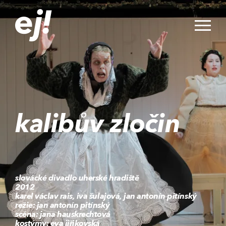
kalibův zločin
slovácké divadlo uherské hradiště
2012
karel václav rais, iva šulajová, jan antonín pitínský
režie: jan antonín pitínský
scéna: jana hauskrechtová
kostýmy: eva jiřikovská