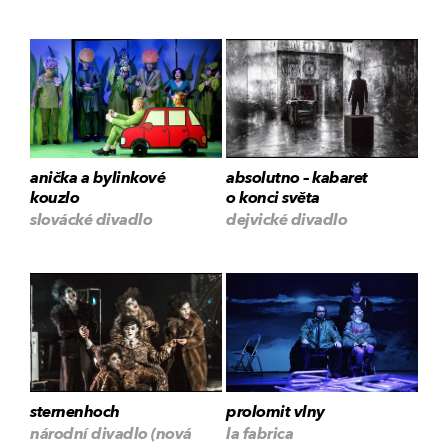
anička a bylinkové
absolutno – kabaret
kouzlo
o konci světa
slovácké divadlo
dejvické divadlo
sternenhoch
prolomit vlny
národní divadlo (nová
la fabrica