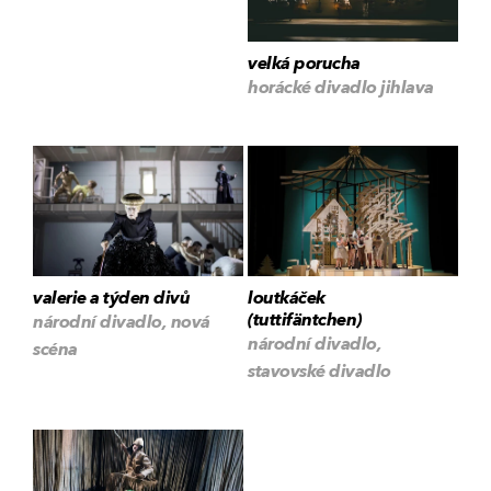
velká porucha
horácké divadlo jihlava
valerie a týden divů
loutkáček
(tuttifäntchen)
národní divadlo, nová
národní divadlo,
scéna
stavovské divadlo