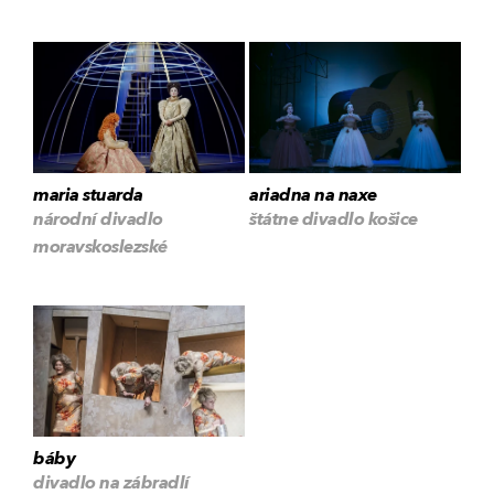
maria stuarda
ariadna na naxe
národní divadlo
štátne divadlo košice
moravskoslezské
báby
divadlo na zábradlí