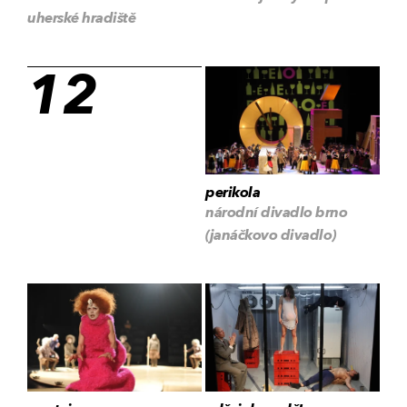
uherské hradiště
12
perikola
národní divadlo brno
(janáčkovo divadlo)