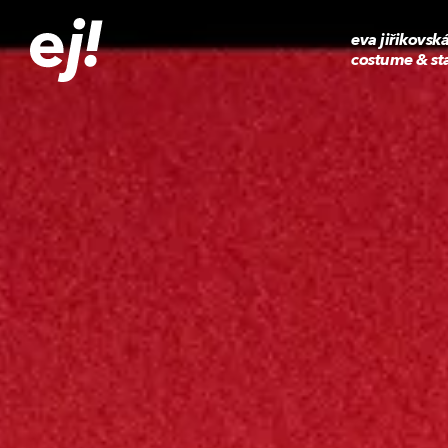
eva jiřikovsk
costume & st