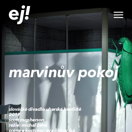
marvinův pokoj
slovácké divadlo uherské hradiště
2017
scott mcpherson
režie: michal zetel
scéna a kostýmy: eva jiřikovská