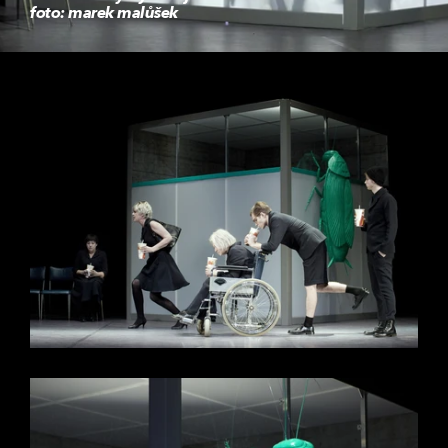
foto: marek malůšek