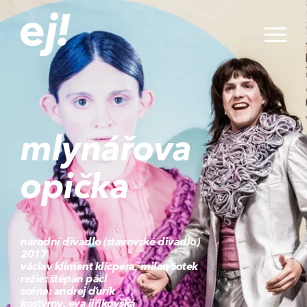
mlynářova
opička
národní divadlo (stavovské divadlo)
2017
václav kliment klicpera, milan šotek
režie: štěpán pácl
scéna: andrej ďurík
kostýmy. eva jiřikovská