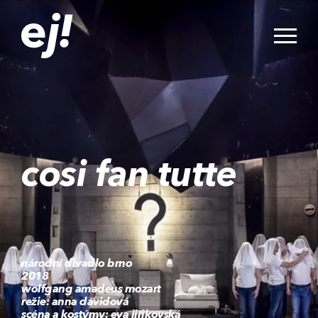
cosi fan tutte
národní divadlo brno
2018
wolfgang amadeus mozart
režie: anna davidová
scéna a kostýmy: eva jiřikovská