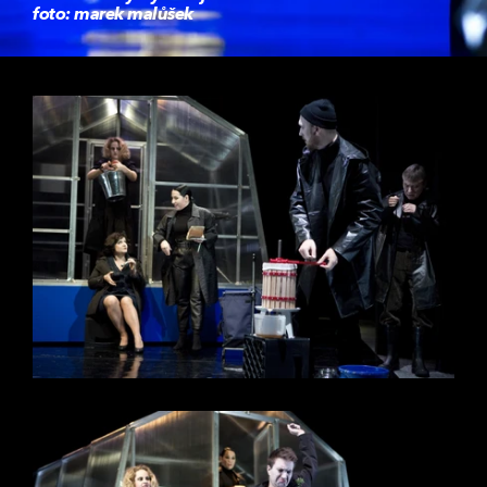
foto: marek malůšek