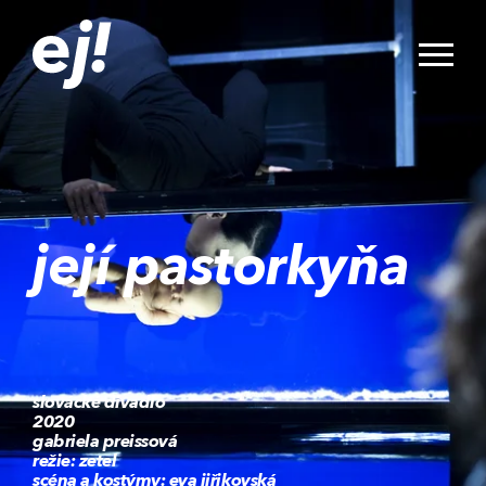
její pastorkyňa
slovácké divadlo
2020
gabriela preissová
režie: zetel
scéna a kostýmy: eva jiřikovská