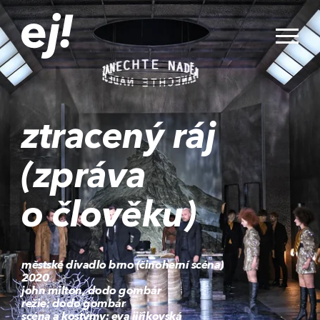
ztracený ráj
(zpráva
o člověku)
městské divadlo brno (činoherní scéna)
2020
john milton, dodo gombár
režie: dodo gombár
scéna a kostýmy: eva jiřikovská