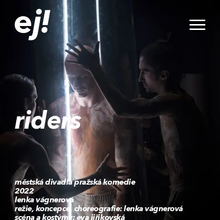
riders
městská divadla pražská komedie
2022
lenka vágnerová
režie, koncepce, choreografie: lenka vágnerová
scéna a kostýmy: eva jiřikovská