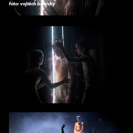
foto: vojtěch brtnický