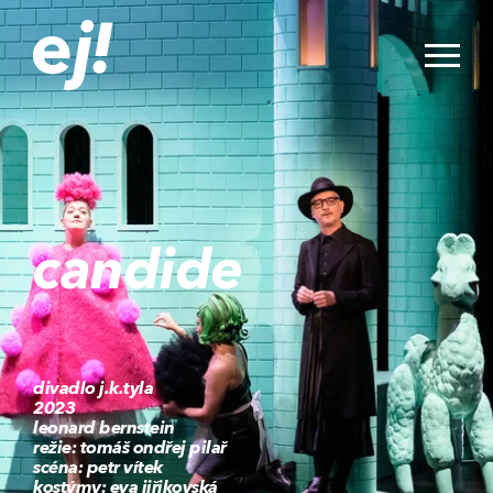
candide
divadlo j.k.tyla
2023
leonard bernstein
režie: tomáš ondřej pilař
scéna: petr vítek
kostýmy: eva jiřikovská