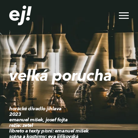
velká porucha
horácké divadlo jihlava
2023
emanuel míšek, josef fojta
režie: zetel
libreto a texty písní: emanuel míšek
scéna a kostýmy: eva jiřikovská