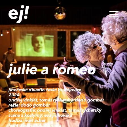
julie a romeo
jihočeské divadlo české budějovice
2024
ondřej vinklát, tomáš rychetský, dodo gombár
režie: dodo gombár
choreografie: ondřej vinklát, tomáš rychetský
scéna a kostýmy: eva jiřikovská
hudba: ivan acher
light design: lukáš brinda